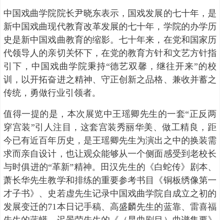
中国戏曲学院院长尹晓东表示，国戏发展的七十年，是
新中国戏曲现代教育改革发展的七十年，学院的办学历
史是新中国戏曲教育的缩影。七十年来，在党和国家历
代领导人的亲切关怀下，在党的教育方针和文艺方针指
引下，中国戏曲学院秉持“德艺双馨，继往开来”的校
训，以开拓奋进之精神、守正创新之品格、兼收并蓄之
传统，勇做行业引领者。
值得一提的是，本次展览中王瑶卿先生的一套“正反两
穿宫装”引人注目，这套宫装秀丽华美、做工精良，距
今已有近百年历史，是王瑶卿先生为演出之中的换装需
求而亲自设计，也让观众能够从一个侧面感受到老校长
与时俱进的“革新”精神。田汉先生的《白蛇传》剧本、
萧长华先生教学和排练的重要参考书目《铜板绣像第一
才子书》、史若虚先生记录中国戏曲学院自成立之初的
发展变迁的71本日记手稿、高盛麟先生的蓝靠、雷喜福
先生的蓝蟒、迟景荣先生的《（昆曲剧目）曲谱集要》