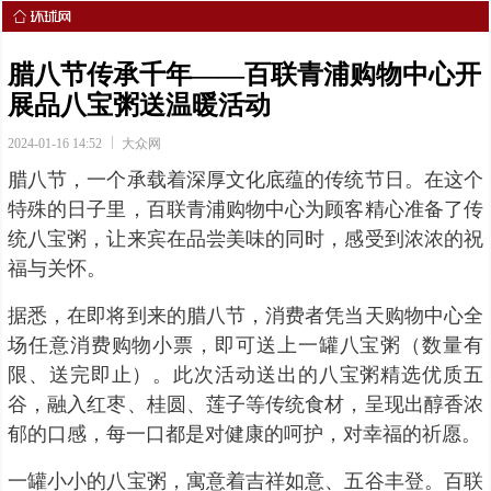
腊八节传承千年——百联青浦购物中心开
展品八宝粥送温暖活动
2024-01-16 14:52
大众网
腊八节，一个承载着深厚文化底蕴的传统节日。在这个
特殊的日子里，百联青浦购物中心为顾客精心准备了传
统八宝粥，让来宾在品尝美味的同时，感受到浓浓的祝
福与关怀。
据悉，在即将到来的腊八节，消费者凭当天购物中心全
场任意消费购物小票，即可送上一罐八宝粥（数量有
限、送完即止）。此次活动送出的八宝粥精选优质五
谷，融入红枣、桂圆、莲子等传统食材，呈现出醇香浓
郁的口感，每一口都是对健康的呵护，对幸福的祈愿。
一罐小小的八宝粥，寓意着吉祥如意、五谷丰登。百联