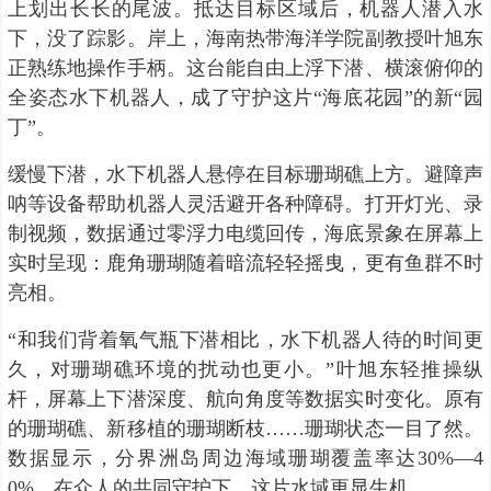
上划出长长的尾波。抵达目标区域后，机器人潜入水
下，没了踪影。岸上，海南热带海洋学院副教授叶旭东
正熟练地操作手柄。这台能自由上浮下潜、横滚俯仰的
全姿态水下机器人，成了守护这片“海底花园”的新“园
丁”。
缓慢下潜，水下机器人悬停在目标珊瑚礁上方。避障声
呐等设备帮助机器人灵活避开各种障碍。打开灯光、录
制视频，数据通过零浮力电缆回传，海底景象在屏幕上
实时呈现：鹿角珊瑚随着暗流轻轻摇曳，更有鱼群不时
亮相。
“和我们背着氧气瓶下潜相比，水下机器人待的时间更
久，对珊瑚礁环境的扰动也更小。”叶旭东轻推操纵
杆，屏幕上下潜深度、航向角度等数据实时变化。原有
的珊瑚礁、新移植的珊瑚断枝……珊瑚状态一目了然。
数据显示，分界洲岛周边海域珊瑚覆盖率达30%—4
0%。在众人的共同守护下，这片水域更显生机。