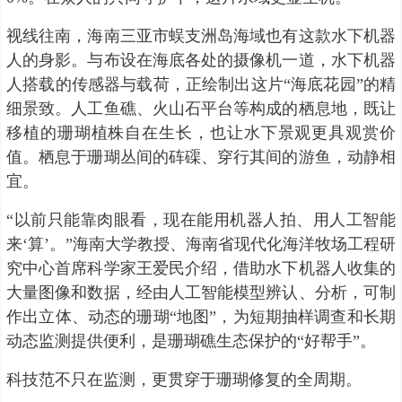
视线往南，海南三亚市蜈支洲岛海域也有这款水下机器
人的身影。与布设在海底各处的摄像机一道，水下机器
人搭载的传感器与载荷，正绘制出这片“海底花园”的精
细景致。人工鱼礁、火山石平台等构成的栖息地，既让
移植的珊瑚植株自在生长，也让水下景观更具观赏价
值。栖息于珊瑚丛间的砗磲、穿行其间的游鱼，动静相
宜。
“以前只能靠肉眼看，现在能用机器人拍、用人工智能
来‘算’。”海南大学教授、海南省现代化海洋牧场工程研
究中心首席科学家王爱民介绍，借助水下机器人收集的
大量图像和数据，经由人工智能模型辨认、分析，可制
作出立体、动态的珊瑚“地图”，为短期抽样调查和长期
动态监测提供便利，是珊瑚礁生态保护的“好帮手”。
科技范不只在监测，更贯穿于珊瑚修复的全周期。