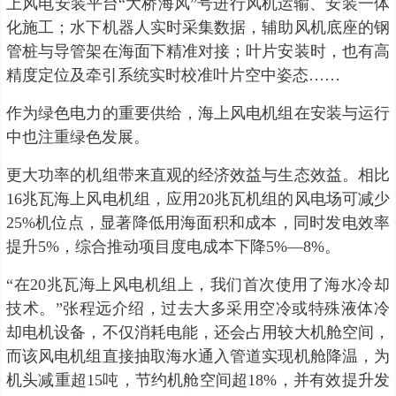
上风电安装平台“大桥海风”号进行风机运输、安装一体
化施工；水下机器人实时采集数据，辅助风机底座的钢
管桩与导管架在海面下精准对接；叶片安装时，也有高
精度定位及牵引系统实时校准叶片空中姿态……
作为绿色电力的重要供给，海上风电机组在安装与运行
中也注重绿色发展。
更大功率的机组带来直观的经济效益与生态效益。相比
16兆瓦海上风电机组，应用20兆瓦机组的风电场可减少
25%机位点，显著降低用海面积和成本，同时发电效率
提升5%，综合推动项目度电成本下降5%—8%。
“在20兆瓦海上风电机组上，我们首次使用了海水冷却
技术。”张程远介绍，过去大多采用空冷或特殊液体冷
却电机设备，不仅消耗电能，还会占用较大机舱空间，
而该风电机组直接抽取海水通入管道实现机舱降温，为
机头减重超15吨，节约机舱空间超18%，并有效提升发