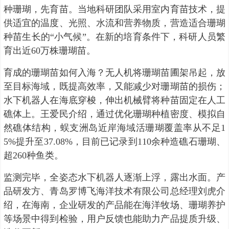
种珊瑚，先育苗。当地科研团队采用室内育苗技术，提
供适宜的温度、光照、水流和营养物质，营造适合珊瑚
种苗生长的“小气候”。在新的培育条件下，科研人员繁
育出近60万株珊瑚苗。
育成的珊瑚苗如何入海？无人机将珊瑚苗圃架吊起，放
至目标海域，既提高效率，又能减少对珊瑚苗的损伤；
水下机器人在海底穿梭，伸出机械臂将种苗固定在人工
礁体上。王爱民介绍，通过优化珊瑚种植密度、模拟自
然礁体结构，蜈支洲岛近岸海域活珊瑚覆盖率从不足1
5%提升至37.08%，目前已记录到110余种造礁石珊瑚、
超260种鱼类。
监测完毕，全姿态水下机器人逐渐上浮，露出水面。产
品研发方、青岛罗博飞海洋技术有限公司总经理刘虎介
绍，在海南，企业研发的产品能在海洋牧场、珊瑚养护
等场景中得到检验，用户反馈也能助力产品提质升级、