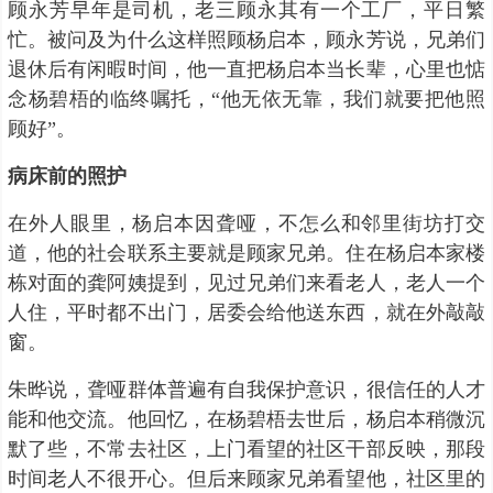
顾永芳早年是司机，老三顾永其有一个工厂，平日繁
忙。被问及为什么这样照顾杨启本，顾永芳说，兄弟们
退休后有闲暇时间，他一直把杨启本当长辈，心里也惦
念杨碧梧的临终嘱托，“他无依无靠，我们就要把他照
顾好”。
病床前的照护
在外人眼里，杨启本因聋哑，不怎么和邻里街坊打交
道，他的社会联系主要就是顾家兄弟。住在杨启本家楼
栋对面的龚阿姨提到，见过兄弟们来看老人，老人一个
人住，平时都不出门，居委会给他送东西，就在外敲敲
窗。
朱晔说，聋哑群体普遍有自我保护意识，很信任的人才
能和他交流。他回忆，在杨碧梧去世后，杨启本稍微沉
默了些，不常去社区，上门看望的社区干部反映，那段
时间老人不很开心。但后来顾家兄弟看望他，社区里的