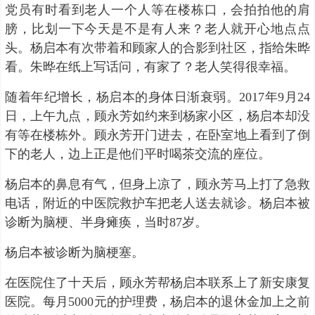
党员有时看到老人一个人等在楼栋口，会拍拍他的肩
膀，比划一下今天是不是有人来？老人就开心地点点
头。杨启本有次带着和顾家人的合影到社区，指给朱晔
看。朱晔在纸上写话问，有家了？老人笑得很幸福。
随着年纪增长，杨启本的身体日渐衰弱。2017年9月24
日，上午九点，顾永芳如约来到杨家小区，杨启本却没
有等在楼栋外。顾永芳开门进去，在卧室地上看到了倒
下的老人，边上正是他们平时喝茶交流的座位。
杨启本的鼻息有气，但身上凉了，顾永芳马上打了急救
电话，附近的中医院救护车把老人送去就诊。杨启本被
诊断为脑梗、半身瘫痪，当时87岁。
杨启本被诊断为脑梗塞。
在医院住了十天后，顾永芳帮杨启本联系上了新安康复
医院。每月5000元的护理费，杨启本的退休金加上之前