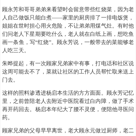
顾永芳和哥哥弟弟来看望时会留意带些红烧菜，因为老
人自己做饭只能白煮——家里的厨房排了一排电饭煲，
姐姐在世时担心用火危险，不让弟弟用煤气灶。有时他
们问老人下星期要吃什么，老人就在白纸上画，想吃鱼
画一条鱼，写“红烧”。顾永芳说，一般带去的菜能够老
人吃三天。
朱晔提起，有一次顾家兄弟家中有事，打电话和社区说
这周可能去不了，菜就让社区的工作人员帮忙取来送上
门去。
这样的照料渗透进杨启本生活的方方面面。顾永芳记忆
里，之前曾陪老人去附近中医院看过白内障，做了手术
再开药回去。杨启本年纪大了腰不灵便，便陪他寻医问
药。
顾家兄弟的父母早早离世，老大顾永元做过厨师，老二