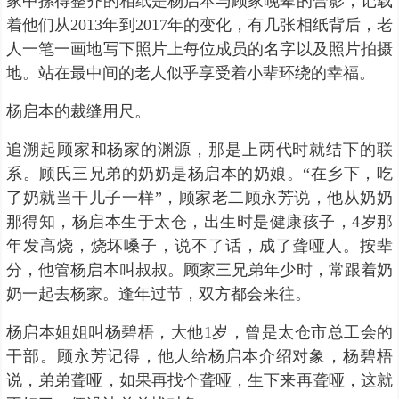
家中摞得整齐的相纸是杨启本与顾家晚辈的合影，记载
着他们从2013年到2017年的变化，有几张相纸背后，老
人一笔一画地写下照片上每位成员的名字以及照片拍摄
地。站在最中间的老人似乎享受着小辈环绕的幸福。
杨启本的裁缝用尺。
追溯起顾家和杨家的渊源，那是上两代时就结下的联
系。顾氏三兄弟的奶奶是杨启本的奶娘。“在乡下，吃
了奶就当干儿子一样”，顾家老二顾永芳说，他从奶奶
那得知，杨启本生于太仓，出生时是健康孩子，4岁那
年发高烧，烧坏嗓子，说不了话，成了聋哑人。按辈
分，他管杨启本叫叔叔。顾家三兄弟年少时，常跟着奶
奶一起去杨家。逢年过节，双方都会来往。
杨启本姐姐叫杨碧梧，大他1岁，曾是太仓市总工会的
干部。顾永芳记得，他人给杨启本介绍对象，杨碧梧
说，弟弟聋哑，如果再找个聋哑，生下来再聋哑，这就