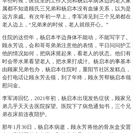
早些时候，医院里的工作人员和杨启本病床边的老人家
属都不知道顾氏三兄弟和杨启本没有血缘关系，以为是
远方亲戚。有次年初一早上，李军涛见到三个兄弟都在
老人边上，“兄弟来的时候，老人就很开心。”
住院的这些年，杨启本半边身体不能动，不能写字了。
顾永芳说，会和哥哥弟弟注意他的表情，平日问问护工
他的情况如何，把病床摇起来，看老人的状态。他们有
时会带水果看望老人，把水果打成汁。杨启本的事基本
由顾家兄弟包办，杨启本住院时，重阳节社区发糕点，
会打电话让顾永芳去领，到了年终，顾永芳帮杨启本领
慰问金。
李军涛回忆，2021年初，杨启本出现发热症状，顾家兄
弟几乎天天去医院探望。医院下了病危通知书，三个兄
弟在床前连夜陪护。
那年1月30日，杨启本病逝，顾永芳将他的骨灰盒安置