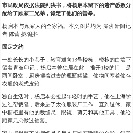
市民政局依据法院判决书，将杨启本留下的遗产悉数分
配给了顾家三兄弟，肯定了他们的善举。
杨启本与顾家人的全家福。本文图片均为 澎湃新闻记
者 陈蕾 摄/翻拍
固定之约
一处长长的小巷子，转弯通向13号楼栋，楼栋的白墙下
留着青苔印记，杨启本曾独居在此。推开1楼的门，是
两间卧室，厨房摆着过去的瓶瓶罐罐、储物间塞着储存
衣服的老式皮箱。
独自生活时，杨启本会捡起年轻时的手艺，他在上海学
过红帮裁缝，后来进了太仓服装厂工作，直到退休。家
中橱柜里有他的裁缝尺、眼镜、剪刀和其他工具，他给
顾家兄弟做过袖套。