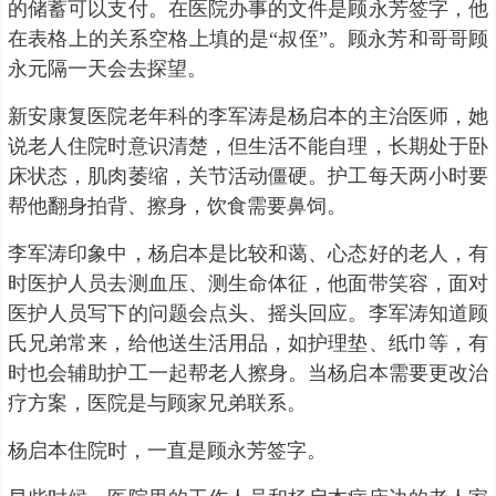
的储蓄可以支付。在医院办事的文件是顾永芳签字，他
在表格上的关系空格上填的是“叔侄”。顾永芳和哥哥顾
永元隔一天会去探望。
新安康复医院老年科的李军涛是杨启本的主治医师，她
说老人住院时意识清楚，但生活不能自理，长期处于卧
床状态，肌肉萎缩，关节活动僵硬。护工每天两小时要
帮他翻身拍背、擦身，饮食需要鼻饲。
李军涛印象中，杨启本是比较和蔼、心态好的老人，有
时医护人员去测血压、测生命体征，他面带笑容，面对
医护人员写下的问题会点头、摇头回应。李军涛知道顾
氏兄弟常来，给他送生活用品，如护理垫、纸巾等，有
时也会辅助护工一起帮老人擦身。当杨启本需要更改治
疗方案，医院是与顾家兄弟联系。
杨启本住院时，一直是顾永芳签字。