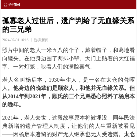
孤寡老人过世后，遗产判给了无血缘关系
的三兄弟
2024-07-01 16:16
澎湃新闻
照片中间的老人一米五八的个子，戴着帽子，和蔼地看
向镜头。在他身边围了两排小辈。大门上贴着的大红福
字、一对灯笼，映着人们的满脸喜气。
老人名叫杨启本，1930年生人，是一名在太仓的聋哑
人。
他身边的晚辈们是顾家人，和他并无血缘关系。但
从2014年到2021年，顾氏的三个兄弟悉心照料了杨启本
的晚年。
2021年，老人去世，这段故事原本将被埋没。同年民法
典新增的遗产管理人制度，让他们的人生重新被看见
——因杨启本遗留的财产无人继承也无人受遗赠。
太仓