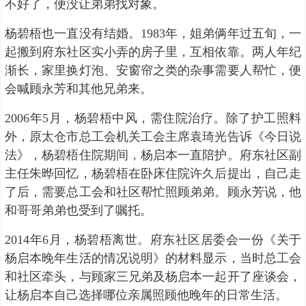
不好了，便没让弟弟找对象。
杨碧梧也一直没有结婚。1983年，姐弟俩年过五旬，一
起搬到府东社区实小弄的房子里，互相依靠。两人年纪
渐长，家里换灯泡、安窗帘之类的杂事需要人帮忙，便
会喊顾永芳和其他兄弟来。
2006年5月，杨碧梧中风，需住院治疗。除了护工照料
外，原太仓市总工会机关工会主席袁琦光告诉《今日说
法》，杨碧梧住院期间，杨启本一直陪护。府东社区副
主任朱晔回忆，杨碧梧在卧床住院许久后提出，自己走
了后，需要总工会和社区帮忙照顾弟弟。顾永芳说，他
和哥哥弟弟也受到了嘱托。
2014年6月，杨碧梧离世。府东社区居委会一份《关于
杨启本晚年生活的情况说明》的材料显示，当时总工会
和社区牵头，与顾家三兄弟及杨启本一起开了座谈会，
让杨启本自己选择哪位亲属照顾他晚年的日常生活。