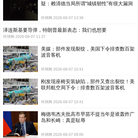
疑：赖清德当局所谓“城镇韧性”有很大漏洞
环球网
·
2026-08-07 13:38
泽连斯基要导弹，特朗普最新表态：我们也想要
环球网
·
2026-08-07 11:37
美媒：部件发现裂纹，美国下令排查数百架
波音客机
环球网
·
2026-08-07 10:41
刚发现座椅安装缺陷，部件又查出裂纹！美
联邦航空局下令：排查数百架波音客机
环球网
·
2026-08-07 10:41
梅德韦杰夫批高市早苗不提当年是谁轰炸广
岛和长崎：真是耻辱
环球网
·
2026-08-07 09:06