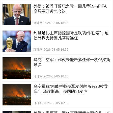
外媒：被呼吁辞职之际，因凡蒂诺与FIFA
高层召开紧急会议
环球网
·
2026-08-05 18:10
约旦足协主席指控国际足联“敲诈勒索”，迫
使外界支持因凡蒂诺连任
环球网
·
2026-08-05 16:52
乌克兰空军：昨夜未能击落任何一枚俄罗斯
导弹
环球网
·
2026-08-05 16:10
乌空军称“未能拦截俄军发射的所有28枚导
弹”，泽连斯基、俄国防部发声
环球网
·
2026-08-05 16:05