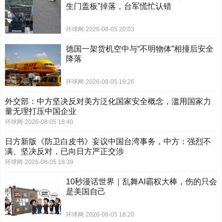
生门盖板”掉落，台军慌忙认错
环球网
·
2026-08-05 20:03
德国一架货机空中与“不明物体”相撞后安全
降落
环球网
·
2026-08-05 19:26
外交部：中方坚决反对美方泛化国家安全概念，滥用国家力
量无理打压中国企业
环球网
·
2026-08-05 18:40
日方新版《防卫白皮书》妄议中国台湾事务，中方：强烈不
满、坚决反对，已向日方严正交涉
环球网
·
2026-08-05 18:39
10秒漫话世界｜乱舞AI霸权大棒，伤的只会
是美国自己
环球网
·
2026-08-05 18:20