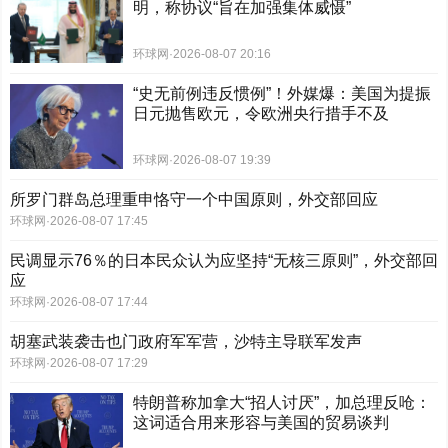
明，称协议“旨在加强集体威慑”
环球网
·
2026-08-07 20:16
“史无前例违反惯例”！外媒爆：美国为提振
日元抛售欧元，令欧洲央行措手不及
环球网
·
2026-08-07 19:39
所罗门群岛总理重申恪守一个中国原则，外交部回应
环球网
·
2026-08-07 17:45
民调显示76％的日本民众认为应坚持“无核三原则”，外交部回
应
环球网
·
2026-08-07 17:44
胡塞武装袭击也门政府军军营，沙特主导联军发声
环球网
·
2026-08-07 17:29
特朗普称加拿大“招人讨厌”，加总理反呛：
这词适合用来形容与美国的贸易谈判