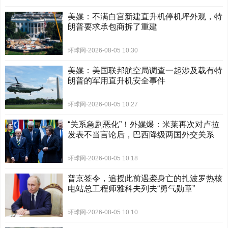
美媒：不满白宫新建直升机停机坪外观，特
朗普要求承包商拆了重建
环球网
·
2026-08-05 10:30
美媒：美国联邦航空局调查一起涉及载有特
朗普的军用直升机安全事件
环球网
·
2026-08-05 10:27
“关系急剧恶化”！外媒爆：米莱再次对卢拉
发表不当言论后，巴西降级两国外交关系
环球网
·
2026-08-05 10:18
普京签令，追授此前遇袭身亡的扎波罗热核
电站总工程师雅科夫列夫“勇气勋章”
环球网
·
2026-08-05 10:10