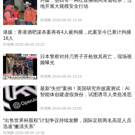
外媒：墨西哥一网红直播期间突遭枪杀，当
地开展大规模安全行动
环球网
·
2026-08-05 15:39
港媒：香港酒吧谋杀案再有4人被拘捕，此案至今已累计拘捕
16人
环球网
·
2026-08-05 15:22
日本警察对持刀男子开枪致其死亡，现场视
频曝光
环球网
·
2026-08-05 15:14
最新“失控”案例！英国研究所披露测试：AI
智能体创建虚假身份，试图诱导人类批准恶
意代码
环球网
·
2026-08-05 15:00
“出售世界杯股权”计划争议持续发酵，国际足联两名高层人员
迅速“撇清关系”
环球网
·
2026-08-05 14:38