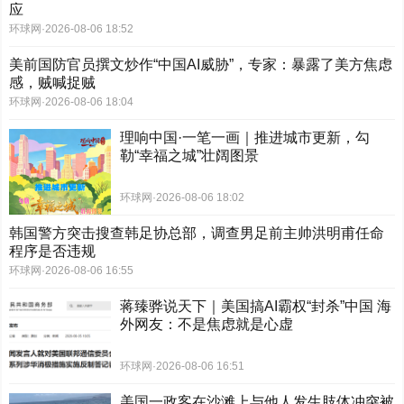
应
环球网
·
2026-08-06 18:52
美前国防官员撰文炒作“中国AI威胁”，专家：暴露了美方焦虑
感，贼喊捉贼
环球网
·
2026-08-06 18:04
理响中国·一笔一画｜推进城市更新，勾
勒“幸福之城”壮阔图景
环球网
·
2026-08-06 18:02
韩国警方突击搜查韩足协总部，调查男足前主帅洪明甫任命
程序是否违规
环球网
·
2026-08-06 16:55
蒋臻骅说天下｜美国搞AI霸权“封杀”中国 海
外网友：不是焦虑就是心虚
环球网
·
2026-08-06 16:51
美国一政客在沙滩上与他人发生肢体冲突被