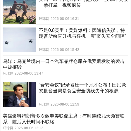
一拳打晕，视频疯传
环球网
·
2026-08-06 16:31
不足0.8英里！美媒爆料：因通信失误，特
朗普所乘直升机与客机一度“丧失安全间隔”
环球网
·
2026-08-06 15:42
乌媒：乌克兰境内一日本汽车品牌仓库在俄罗斯发动的袭击
中被摧毁
环球网
·
2026-08-06 13:47
“食安会议”记录被压一个月才公布！国民党
怒批台当局是食品安全防线失守的根源
环球网
·
2026-08-06 12:59
美媒爆料特朗普多次致电美联储主席：有时连续几天频繁联
系，随后又长时间不联络
环球网
·
2026-08-06 12:13