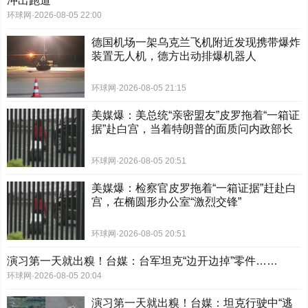
冲出跑道
环球网
·
2026-08-05 22:00
德国机场一架乌克兰飞机附近发现携带爆炸
装置无人机，德方出动排爆机器人
环球网
·
2026-08-05 21:15
美媒爆：美总统“亲密盟友”皮罗拖着“一箱证
据”赴白宫，当着特朗普的面质问内政部长
环球网
·
2026-08-05 20:51
美媒爆：检察官皮罗拖着“一箱证据”赶赴白
宫，在椭圆形办公室“激烈交锋”
环球网
·
2026-08-05 20:51
演习第一天就出糗！台媒：台军坦克“边开边掉”零件……
环球网
·
2026-08-05 20:04
演习第一天就出糗！台媒：坦克行驶中“逃