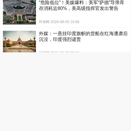
“危险低位”！美媒爆料：美军“萨德”导弹库
存消耗近80%，美高级指挥官发出警告
环球网
·
2026-08-05 10:09
外媒：一悬挂印度旗帜的货船在红海遭袭后
沉没，印度强烈谴责
环球网
·
2026-08-05 09:13
台媒：台湾一富商被杀害，34岁前员工落
网，作案动机曝光
环球网
·
2026-08-05 08:44
在法院“拘提未果”期间乘豪车外出健身？民
进党前秘书长被痛批
环球网
·
2026-08-04 22:17
“日本政府正为危险战争做准备”，日本长崎