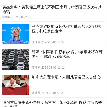
美媒爆料：美联储主席上任不到三个月，特朗普已多次与其
通话
环球网
·
2026-08-06 12:12
马克龙称欧盟及其伙伴将继续加大对俄施
压，扎哈罗娃发声
环球网
·
2026-08-06 11:34
韩媒：因零部件存在缺陷，4家车企将在韩
国召回逾51.2万辆汽车
环球网
·
2026-08-06 11:11
加拿大总理卡尼：对因凡蒂诺已失去信心
环球网
·
2026-08-06 09:31
演习首日发生意外事故：台空军一架F-16战机降落时偏离并