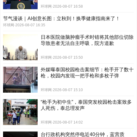
环球网
·
2026-08-07 16:58
节气漫谈｜AI创意长图：立秋到！换季健康指南来了！
环球网
·
2026-08-07 16:35
日本医院做脑肿瘤手术时错将其他部位切除
导致患者无法自主呼吸，院方道歉
环球网
·
2026-08-07 15:50
外媒曝泰国校园枪击案细节：枪手开了数十
枪，校园内发现一把手枪和多枚子弹
环球网
·
2026-08-07 15:10
“枪手为初中生”，泰国突发校园枪击案致多
人死伤，泰总理发声
环球网
·
2026-08-07 14:02
台行政机构突然停电近40分钟，蓝营质